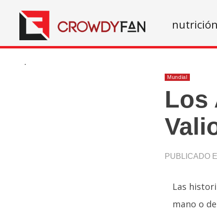
nutrició
.
Mundial
Los 
Vali
PUBLICADO EN
Las histor
mano o de 