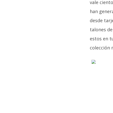
vale cient
han genera
desde tarj
talones de
estos en t
colección m